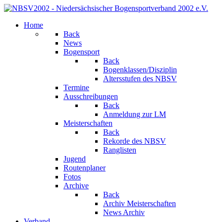
Home
Back
News
Bogensport
Back
Bogenklassen/Disziplin
Altersstufen des NBSV
Termine
Ausschreibungen
Back
Anmeldung zur LM
Meisterschaften
Back
Rekorde des NBSV
Ranglisten
Jugend
Routenplaner
Fotos
Archive
Back
Archiv Meisterschaften
News Archiv
Verband