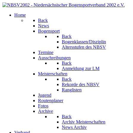
Home
Back
News
Bogensport
Back
Bogenklassen/Disziplin
Altersstufen des NBSV
Termine
Ausschreibungen
Back
Anmeldung zur LM
Meisterschaften
Back
Rekorde des NBSV
Ranglisten
Jugend
Routenplaner
Fotos
Archive
Back
Archiv Meisterschaften
News Archiv
Verband