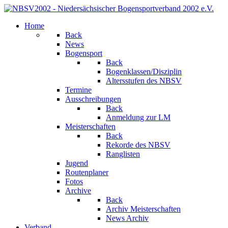
Home
Back
News
Bogensport
Back
Bogenklassen/Disziplin
Altersstufen des NBSV
Termine
Ausschreibungen
Back
Anmeldung zur LM
Meisterschaften
Back
Rekorde des NBSV
Ranglisten
Jugend
Routenplaner
Fotos
Archive
Back
Archiv Meisterschaften
News Archiv
Verband